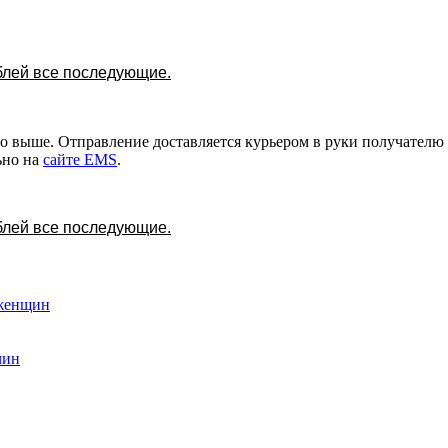
ублей все последующие.
о выше. Отправление доставляется курьером в руки получателю 
ьно на
сайте EMS
.
ублей все последующие.
 женщин
чин